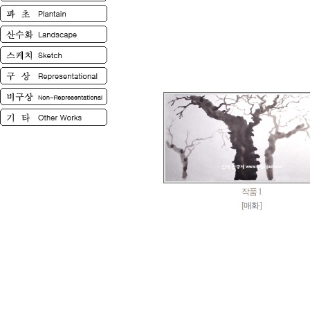
작품 1
[
매화
]