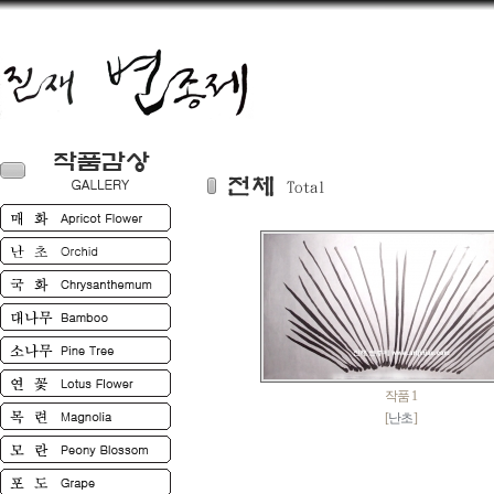
작품 1
[
난초
]